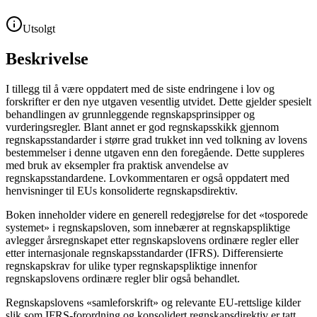
Utsolgt
Beskrivelse
I tillegg til å være oppdatert med de siste endringene i lov og
forskrifter er den nye utgaven vesentlig utvidet. Dette gjelder spesielt
behandlingen av grunnleggende regnskapsprinsipper og
vurderingsregler. Blant annet er god regnskapsskikk gjennom
regnskapsstandarder i større grad trukket inn ved tolkning av lovens
bestemmelser i denne utgaven enn den foregående. Dette suppleres
med bruk av eksempler fra praktisk anvendelse av
regnskapsstandardene. Lovkommentaren er også oppdatert med
henvisninger til EUs konsoliderte regnskapsdirektiv.
Boken inneholder videre en generell redegjørelse for det «tosporede
systemet» i regnskapsloven, som innebærer at regnskapspliktige
avlegger årsregnskapet etter regnskapslovens ordinære regler eller
etter internasjonale regnskapsstandarder (IFRS). Differensierte
regnskapskrav for ulike typer regnskapspliktige innenfor
regnskapslovens ordinære regler blir også behandlet.
Regnskapslovens «samleforskrift» og relevante EU-rettslige kilder
slik som IFRS-forordning og konsolidert regnskapsdirektiv er tatt