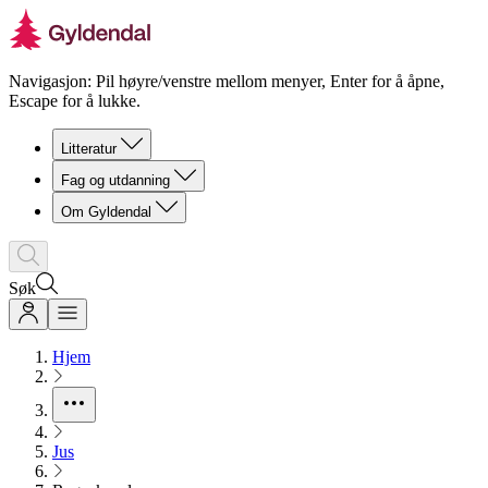
Navigasjon: Pil høyre/venstre mellom menyer, Enter for å åpne,
Escape for å lukke.
Litteratur
Fag og utdanning
Om Gyldendal
Søk
Hjem
Jus