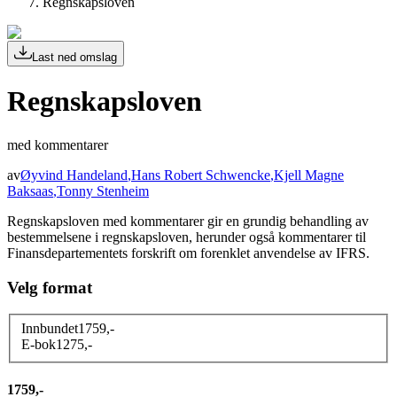
Regnskapsloven
Last ned omslag
Regnskapsloven
med kommentarer
av
Øyvind Handeland
,
Hans Robert Schwencke
,
Kjell Magne
Baksaas
,
Tonny Stenheim
Regnskapsloven med kommentarer gir en grundig behandling av
bestemmelsene i regnskapsloven, herunder også kommentarer til
Finansdepartementets forskrift om forenklet anvendelse av IFRS.
Velg format
Innbundet
1759
,-
E-bok
1275
,-
1759,-