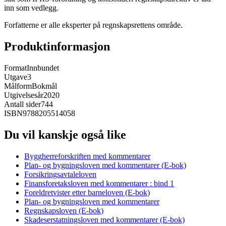
inn som vedlegg.
Forfatterne er alle eksperter på regnskapsrettens område.
Produktinformasjon
Format
Innbundet
Utgave
3
Målform
Bokmål
Utgivelsesår
2020
Antall sider
744
ISBN
9788205514058
Du vil kanskje også like
Byggherreforskriften med kommentarer
Plan- og bygningsloven med kommentarer (E-bok)
Forsikringsavtaleloven
Finansforetaksloven med kommentarer : bind 1
Foreldretvister etter barneloven (E-bok)
Plan- og bygningsloven med kommentarer
Regnskapsloven (E-bok)
Skadeserstatningsloven med kommentarer (E-bok)