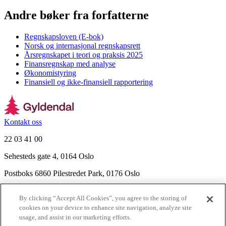
Andre bøker fra forfatterne
Regnskapsloven (E-bok)
Norsk og internasjonal regnskapsrett
Årsregnskapet i teori og praksis 2025
Finansregnskap med analyse
Økonomistyring
Finansiell og ikke-finansiell rapportering
Kontakt oss
22 03 41 00
Sehesteds gate 4, 0164 Oslo
Postboks 6860 Pilestredet Park, 0176 Oslo
Finn frem
By clicking “Accept All Cookies”, you agree to the storing of
Nyhetsbrev
cookies on your device to enhance site navigation, analyze site
Ledige stillinger
usage, and assist in our marketing efforts.
Send inn manus