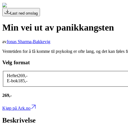
Last ned omslag
Min vei ut av panikkangsten
av
Jonas Sharma-Bakkevig
Ventetiden for å få komme til psykolog er ofte lang, og det kan føles f
Velg format
Heftet
269
,-
E-bok
185
,-
269,-
Kjøp på Ark.no
Beskrivelse