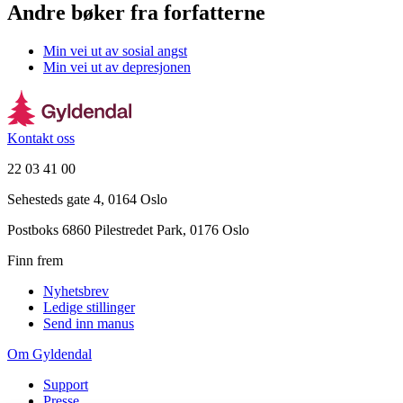
Andre bøker fra forfatterne
Min vei ut av sosial angst
Min vei ut av depresjonen
Kontakt oss
22 03 41 00
Sehesteds gate 4, 0164 Oslo
Postboks 6860 Pilestredet Park, 0176 Oslo
Finn frem
Nyhetsbrev
Ledige stillinger
Send inn manus
Om Gyldendal
Support
Presse