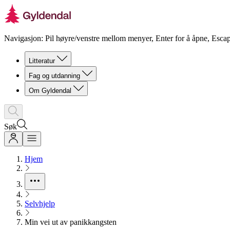
Navigasjon: Pil høyre/venstre mellom menyer, Enter for å åpne, Escap
Litteratur
Fag og utdanning
Om Gyldendal
Søk
Hjem
Selvhjelp
Min vei ut av panikkangsten