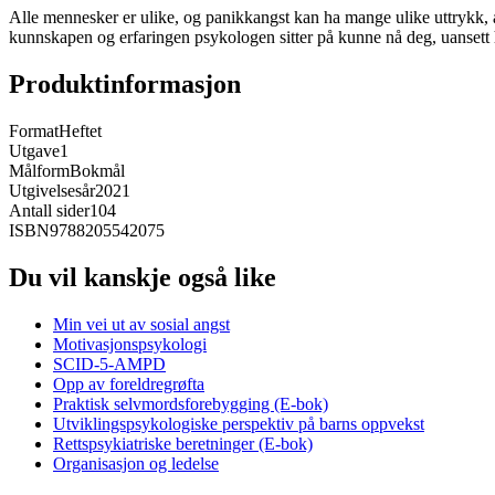
Alle mennesker er ulike, og panikkangst kan ha mange ulike uttrykk, 
kunnskapen og erfaringen psykologen sitter på kunne nå deg, uansett h
Produktinformasjon
Format
Heftet
Utgave
1
Målform
Bokmål
Utgivelsesår
2021
Antall sider
104
ISBN
9788205542075
Du vil kanskje også like
Min vei ut av sosial angst
Motivasjonspsykologi
SCID-5-AMPD
Opp av foreldregrøfta
Praktisk selvmordsforebygging (E-bok)
Utviklingspsykologiske perspektiv på barns oppvekst
Rettspsykiatriske beretninger (E-bok)
Organisasjon og ledelse