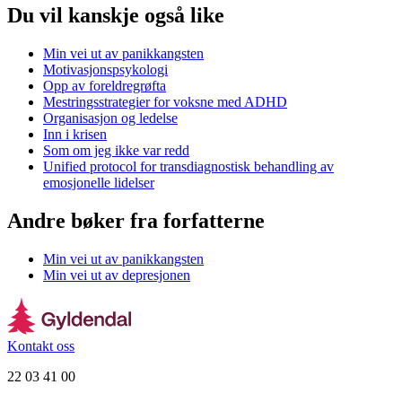
Du vil kanskje også like
Min vei ut av panikkangsten
Motivasjonspsykologi
Opp av foreldregrøfta
Mestringsstrategier for voksne med ADHD
Organisasjon og ledelse
Inn i krisen
Som om jeg ikke var redd
Unified protocol for transdiagnostisk behandling av
emosjonelle lidelser
Andre bøker fra forfatterne
Min vei ut av panikkangsten
Min vei ut av depresjonen
Kontakt oss
22 03 41 00