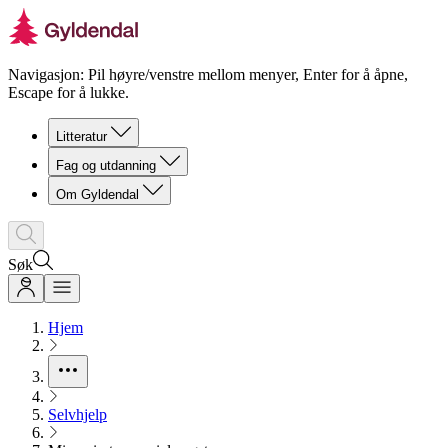
Navigasjon: Pil høyre/venstre mellom menyer, Enter for å åpne,
Escape for å lukke.
Litteratur
Fag og utdanning
Om Gyldendal
Søk
Hjem
Selvhjelp