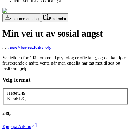
Min vei ut av sosial angst
Last ned omslag
Bla i boka
Min vei ut av sosial angst
av
Jonas Sharma-Bakkevig
Ventetiden for å få komme til psykolog er ofte lang, og det kan føles
frustrerende å måtte vente når man endelig har tatt mot til seg og
bedt om hjelp.
Velg format
Heftet
249
,-
E-bok
175
,-
249,-
Kjøp på Ark.no