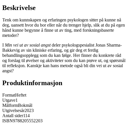
Beskrivelse
Tenk om kunnskapen og erfaringen psykologen sitter på kunne nå
deg, uansett hvor du bor eller når du trenger hjelp, slik at du på egen
hånd kunne begynne å finne ut av ting, med forskningsbaserte
metoder?
I
Min vei ut av sosial angst
deler psykologspesialist Jonas Sharma-
Bakkevig av sin kliniske erfaring, og gir deg et ferdig
behandlingsopplegg som du kan følge. Her finner du konkrete råd
og forslag til øvelser og aktiviteter som du kan prøve ut, og spørsmål
til refleksjon. Kanskje kan hans metode også bli din vei ut av sosial
angst?
Produktinformasjon
Format
Heftet
Utgave
1
Målform
Bokmål
Utgivelsesår
2023
Antall sider
114
ISBN
9788205552203