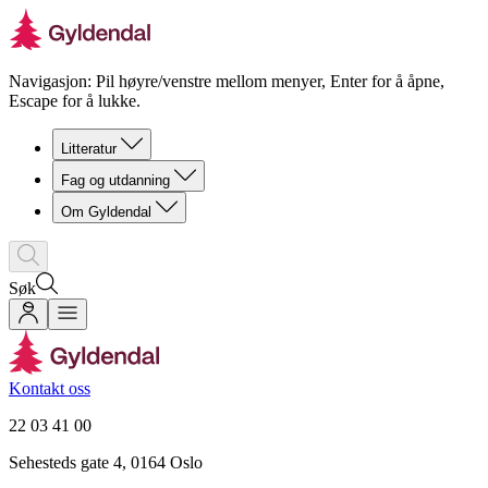
Navigasjon: Pil høyre/venstre mellom menyer, Enter for å åpne,
Escape for å lukke.
Litteratur
Fag og utdanning
Om Gyldendal
Søk
Kontakt oss
22 03 41 00
Sehesteds gate 4, 0164 Oslo