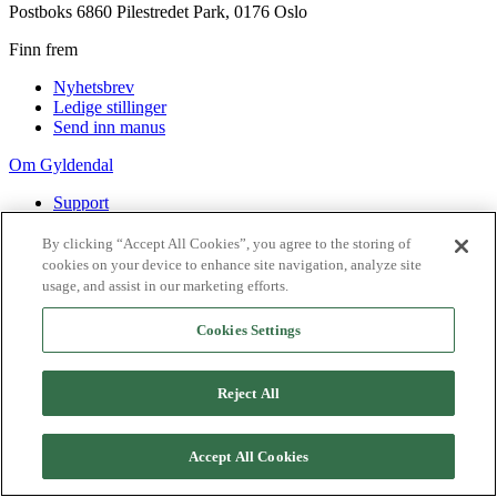
Postboks 6860 Pilestredet Park, 0176 Oslo
Finn frem
Nyhetsbrev
Ledige stillinger
Send inn manus
Om Gyldendal
Support
Presse
Agency
By clicking “Accept All Cookies”, you agree to the storing of
cookies on your device to enhance site navigation, analyze site
©
2026
Gyldendal
usage, and assist in our marketing efforts.
Personvernerklæringer
Informasjonskapsler
Cookies Settings
Reject All
Accept All Cookies