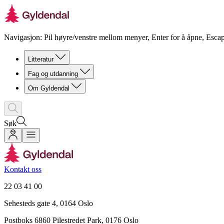
Navigasjon: Pil høyre/venstre mellom menyer, Enter for å åpne, Escap
Litteratur
Fag og utdanning
Om Gyldendal
Søk
Kontakt oss
22 03 41 00
Sehesteds gate 4, 0164 Oslo
Postboks 6860 Pilestredet Park, 0176 Oslo